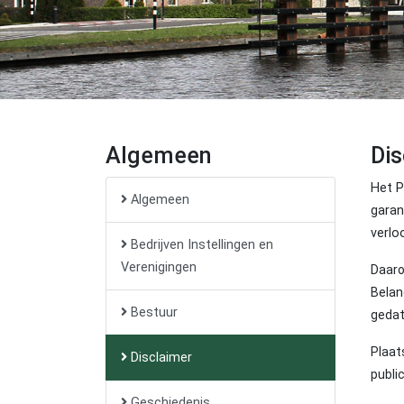
Algemeen
Dis
Het P
Algemeen
garan
verlo
Bedrijven Instellingen en
Verenigingen
Daaro
Belan
Bestuur
gedat
Plaat
Disclaimer
publi
Geschiedenis