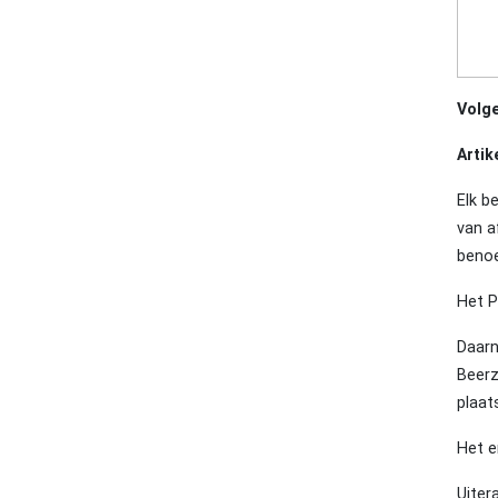
Volge
Artike
Elk b
van a
benoe
Het P
Daarn
Beerz
plaat
Het e
Uiter