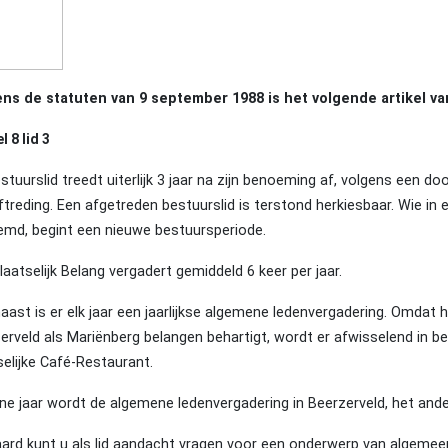
ns de statuten van 9 september 1988 is het volgende artikel va
l 8 lid 3
estuurslid treedt uiterlijk 3 jaar na zijn benoeming af, volgens een 
ftreding. Een afgetreden bestuurslid is terstond herkiesbaar. Wie in
md, begint een nieuwe bestuursperiode.
laatselijk Belang vergadert gemiddeld 6 keer per jaar.
aast is er elk jaar een jaarlijkse algemene ledenvergadering. Omdat h
erveld als Mariënberg belangen behartigt, wordt er afwisselend in be
selijke Café-Restaurant.
ne jaar wordt de algemene ledenvergadering in Beerzerveld, het ande
aard kunt u als lid aandacht vragen voor een onderwerp van algemeen