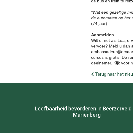
de bus en trein te reiz
“Wat een gezellige mid
de automaten op het s
(74 jaar)
Aanmelden
Wilt u, net als Lea, e
vervoer? Meld u dan a
ambassadeur@ervaarhe
cursus is gratis. De r
deelnemer.
Kijk voor 
Terug naar het nie
Leefbaarheid bevorderen in Beerzerveld
Mariënberg