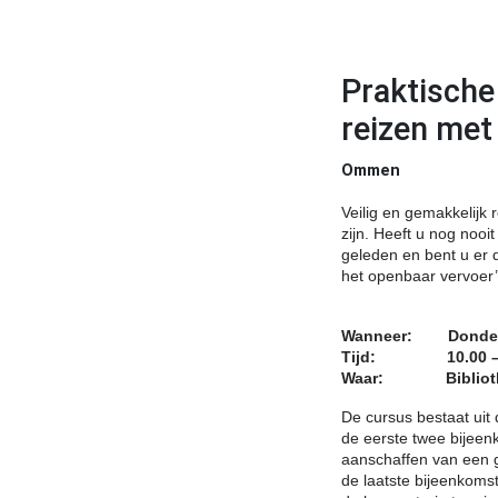
Praktische
reizen met
Ommen
Veilig en gemakkelijk
zijn. Heeft u nog nooi
geleden en bent u er 
het openbaar vervoer’ 
Wanneer: Donderda
Tijd: 10.00 – 1
Waar: Bibliothee
De cursus bestaat uit
de eerste twee bijeenk
aanschaffen van een ge
de laatste bijeenkomst